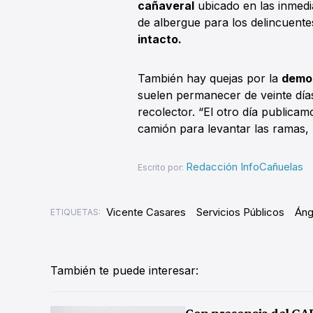
cañaveral
ubicado en las inmedia
de albergue para los delincuente
intacto.
También hay quejas por la
demor
suelen permanecer de veinte día
recolector. “El otro día public
camión para levantar las ramas, p
Redacción InfoCañuelas
Escrito por:
Vicente Casares
Servicios Públicos
Áng
ETIQUETAS:
También te puede interesar:
Con presencia del GA