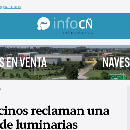
egna
Lobos
InfoCañuelas
s
ecinos reclaman una
 de luminarias