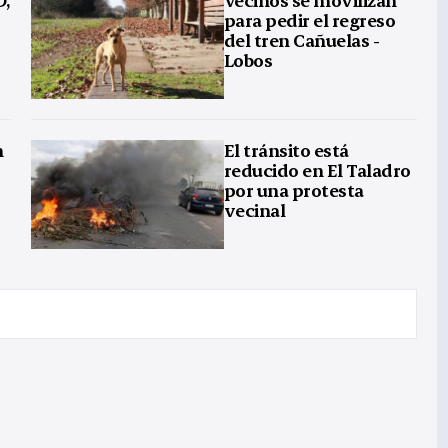
para pedir el regreso
del tren Cañuelas -
Lobos
n
El tránsito está
reducido en El Taladro
por una protesta
vecinal