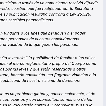
municipal a través de un comunicado resolvió difundir
tido, cuestión que fue rectificada por la Secretaria
e su publicación resultaba contraria a Ley 25.326,
tos sensibles personalísimos.
n fundante o los fines que persiguen o el poder
datos personales de nuestros conciudadanos
la privacidad de la que gozan las personas.
lta inverosímil la posibilidad de facultar a los ediles
ceden el marco reglamentario propio del Cuerpo como
dos por las leyes y que están reservadas a otras
tado, hacerlo constituiría una flagrante violación a la
u republicano de nuestro sistema de derechos;
a es un problema global y, consecuentemente, el de
e con aciertos y con sobresaltos, somos uno de los
 en la vacunación contra el Coronavirus, pues a la