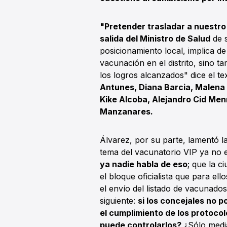
"Pretender trasladar a nuestro
salida del Ministro de Salud
de s
posicionamiento local, implica 
vacunación en el distrito, sino 
los logros alcanzados" dice el t
Antunes, Diana Barcia, Malena 
Kike Alcoba, Alejandro Cid Me
Manzanares.
Álvarez, por su parte, lamentó l
tema del vacunatorio VIP ya no e
ya nadie habla de eso
; que la 
el bloque oficialista que para ell
el envío del listado de vacunado
siguiente:
si los concejales no 
el cumplimiento de los protoco
puede controlarlos?
¿Sólo media