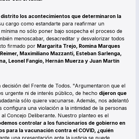
 distrito los acontecimientos que determinaron la
u cargo como estandarte para reafirmar un
de mínima no sólo poner bajo sospecha el proceso de
también menoscabar, desacreditar y desvalorizar todos
exto firmado por
Margarita Trejo, Romina Marques
Reimer, Maximiliano Mazzanti, Esteban Sarlenga,
nna, Leonel Fangio, Hernán Muerza y Juan Martín
a decisión del Frente de Todos. "Argumentaron que el
s urgente ni de interés público, de hecho
dijeron que
ciudadanía sólo quiere vacunarse. Además, nos adelantó
os configura una violación a la intimidad de la personas
s al Concejo Deliberante. Nuestro planteo es el
podemos controlar a los funcionarios de gobierno en
los para la vacunación contra el COVID, ¿quién
nte una presentación ante la justicia se puede