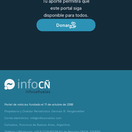
Tu aporte permitirá que
este portal siga
disponible para todos.
Donar
Portal de noticias fundado el 11 de octubre de 2006
Propietario y Director Periodístico: Germán R. Hergenrether
Correo electrónico: info@infocanuelas.com
Cañuelas, Provincia de Buenos Aires, Argentina
Teléfono / Whatsapp: +54 9 2226 601319 N° de Registro DNDA: 5343054