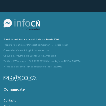
Portal de noticias fundado el 11 de octubre de 2006
Propietario y Director Periodístico: Germán R. Hergenrether
Correo electrónico: info@infocanuelas.com
Cañuelas, Provincia de Buenos Aires, Argentina
Teléfono / Whatsapp: +54 9 2226 601319 N° de Registro DNDA: 5343054
N° de Edición: 6043 | N° de Resolución RNPI: 2699932
Comunicate
Contacto