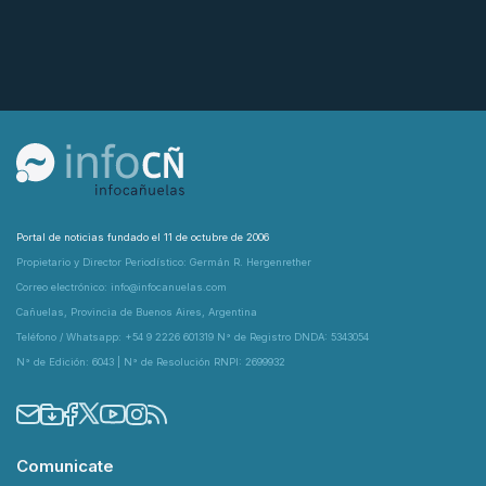
Portal de noticias fundado el 11 de octubre de 2006
Propietario y Director Periodístico: Germán R. Hergenrether
Correo electrónico: info@infocanuelas.com
Cañuelas, Provincia de Buenos Aires, Argentina
Teléfono / Whatsapp: +54 9 2226 601319 N° de Registro DNDA: 5343054
N° de Edición: 6043 | N° de Resolución RNPI: 2699932
Comunicate