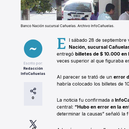
Banco Nación sucursal Cañuelas. Archivo InfoCañuelas.
E
l sábado 28 de septiembre 
Nación, sucursal Cañuela
entregó
billetes de $ 10.000 en
veces superior al que figuraba en
Escrito por:
Redacción
InfoCañuelas
Al parecer se trató de un
error 
habría colocado los billetes de 1
0
La noticia fu confirmada a
InfoC
central:
“Hubo en error en la en
determinar la causas” señaló la 