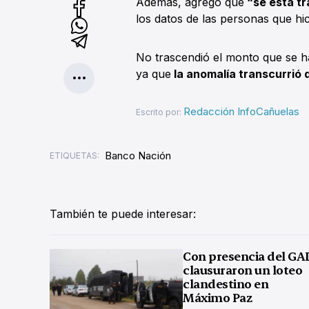
Además, agregó que
“se está tr
los datos de las personas que hi
No trascendió el monto que se h
ya que
la anomalía transcurrió 
Redacción InfoCañuelas
Escrito por:
Banco Nación
ETIQUETAS:
También te puede interesar:
Con presencia del GA
clausuraron un loteo
clandestino en
Máximo Paz