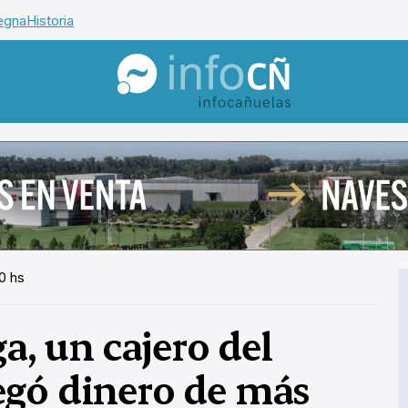
egna
Historia
InfoCañuelas
0 hs
a, un cajero del
egó dinero de más