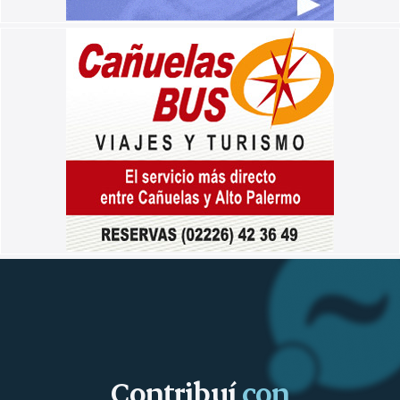
Contribuí
con