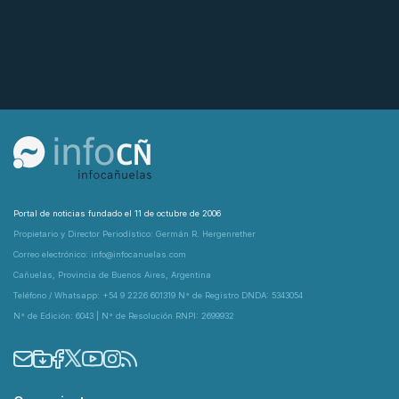
Portal de noticias fundado el 11 de octubre de 2006
Propietario y Director Periodístico: Germán R. Hergenrether
Correo electrónico: info@infocanuelas.com
Cañuelas, Provincia de Buenos Aires, Argentina
Teléfono / Whatsapp: +54 9 2226 601319 N° de Registro DNDA: 5343054
N° de Edición: 6043 | N° de Resolución RNPI: 2699932