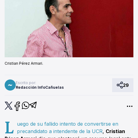
Cristian Pérez Armari.
Escrito por:
29
Redacción InfoCañuelas
L
uego de su fallido intento de convertirse en
precandidato a intendente de la UCR
,
Cristian