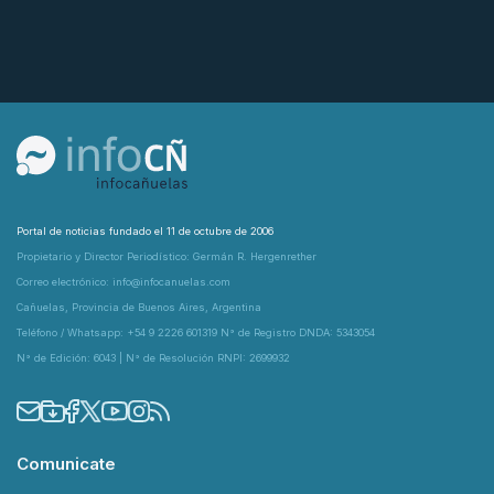
Portal de noticias fundado el 11 de octubre de 2006
Propietario y Director Periodístico: Germán R. Hergenrether
Correo electrónico: info@infocanuelas.com
Cañuelas, Provincia de Buenos Aires, Argentina
Teléfono / Whatsapp: +54 9 2226 601319 N° de Registro DNDA: 5343054
N° de Edición: 6043 | N° de Resolución RNPI: 2699932
Comunicate