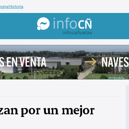
egna
Historia
InfoCañuelas
izan por un mejor