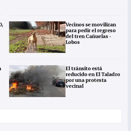
D,
Vecinos se movilizan
para pedir el regreso
del tren Cañuelas -
Lobos
n
El tránsito está
reducido en El Taladro
por una protesta
vecinal