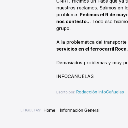
CNRT. Hicimos un Face que ya t
nuestros reclamos. Salimos en l
problema.
Pedimos el 9 de mayo
nos contestó...
Todo eso hicimos,
grupo.
A la problemática del transporte
servicios en el ferrocarril Roca
.
Demasiados problemas y muy po
INFOCAÑUELAS
Redacción InfoCañuelas
Escrito por:
Home
Información General
ETIQUETAS: