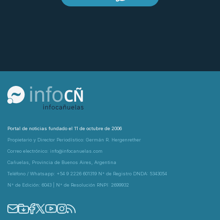
Portal de noticias fundado el 11 de octubre de 2006
Propietario y Director Periodístico: Germán R. Hergenrether
Correo electrónico: info@infocanuelas.com
Cañuelas, Provincia de Buenos Aires, Argentina
Teléfono / Whatsapp: +54 9 2226 601319 N° de Registro DNDA: 5343054
N° de Edición: 6043 | N° de Resolución RNPI: 2699932