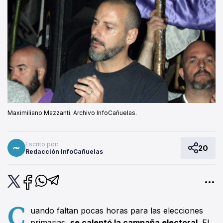
Maximiliano Mazzanti. Archivo InfoCañuelas.
Escrito por:
20
Redacción InfoCañuelas
C
uando faltan pocas horas para las elecciones
primarias,
se calentó la campaña electoral
. El