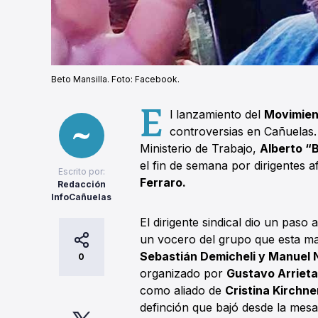
Beto Mansilla. Foto: Facebook.
E
l lanzamiento del
Movimien
controversias en Cañuelas. 
Ministerio de Trabajo,
Alberto “
el fin de semana por dirigentes 
Escrito por:
Ferraro.
Redacción
InfoCañuelas
El dirigente sindical dio un paso
un vocero del grupo que esta mañ
Sebastián Demicheli y Manuel 
0
organizado por
Gustavo Arrieta
como aliado de
Cristina Kirchne
definción que bajó desde la mes