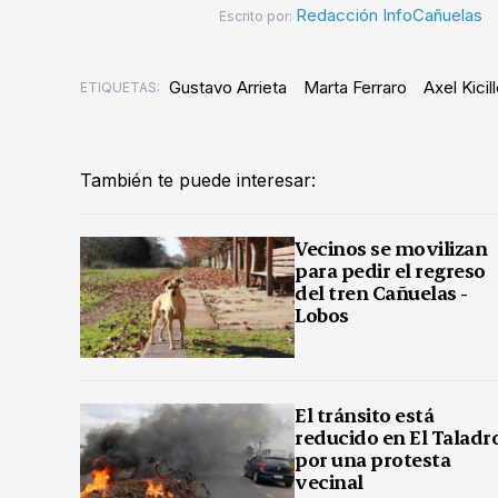
Redacción InfoCañuelas
Escrito por:
Gustavo Arrieta
Marta Ferraro
Axel Kicil
ETIQUETAS:
También te puede interesar:
Vecinos se movilizan
para pedir el regreso
del tren Cañuelas -
Lobos
El tránsito está
reducido en El Taladr
por una protesta
vecinal