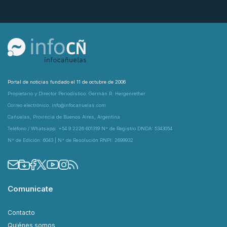
Portal de noticias fundado el 11 de octubre de 2006
Propietario y Director Periodístico: Germán R. Hergenrether
Correo electrónico: info@infocanuelas.com
Cañuelas, Provincia de Buenos Aires, Argentina
Teléfono / Whatsapp: +54 9 2226 601319 N° de Registro DNDA: 5343054
N° de Edición: 6043 | N° de Resolución RNPI: 2699932
Comunicate
Contacto
Quiénes somos