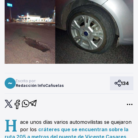
Escrito por:
134
Redacción InfoCañuelas
H
ace unos días varios automovilistas se quejaron
por los
cráteres que se encuentran sobre la
ruta 205 a metros del puente de Vicente Casares
.