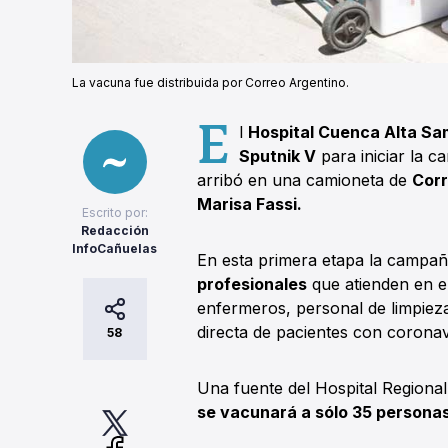
La vacuna fue distribuida por Correo Argentino.
E
l
Hospital Cuenca Alta Sa
Sputnik V
para iniciar la 
arribó en una camioneta de
Corr
Marisa Fassi.
Escrito por:
Redacción
InfoCañuelas
En esta primera etapa la campa
profesionales
que atienden en el
enfermeros, personal de limpiez
directa de pacientes con coronav
58
Una fuente del Hospital Regional
se vacunará a sólo 35 personas