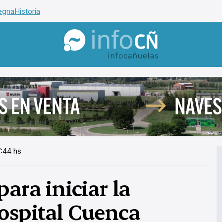
egna
Historia
InfoCañuelas
7:44 hs
ara iniciar la
ospital Cuenca