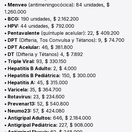
• Menveo
(antimeningocócica): 84 unidades, $
1.260.000
• BCG:
190 unidades, $ 2.162.200
• HPV:
44 unidades, $ 792.000
• Pentavalente
(quíntuple acelular): 22, $ 409.200
• DPT
(Difteria, Tos Convulsa y Tétanos): 9, $ 74.700
• DPT Acelular:
46, $ 381.800
• DT
(Difteria y Tétanos) 4, $ 7.892
• Triple Viral:
93, $ 330.150
• Hepatitis B Adulto:
2, $ 4.000
• Hepatitis B Pediátrica:
150, $ 300.000
• Hepatitis A:
45, $ 315.000
• Varicela:
35, $ 364.700
• Rotavirus:
23, $ 234.600
• Prevenar13:
52, $ 540.800
• Neumo23:
57, $ 424.080
• Antigripal Adultos:
646, $ 2.184.000
• Antigripal Pediátrica:
227, $ 908.000
• Antigripal Fluxvir:
62, $ 248.000