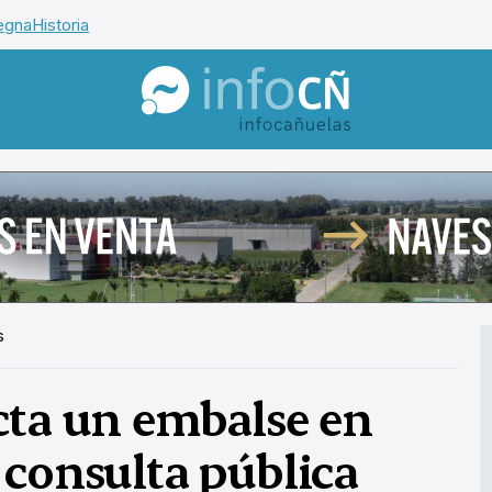
egna
Historia
InfoCañuelas
s
cta un embalse en
 consulta pública