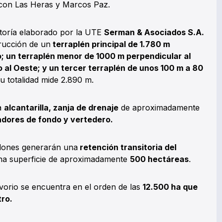
e con Las Heras y Marcos Paz.
toría elaborado por la UTE
Serman & Asociados S.A.
rucción de un
terraplén principal de 1.780 m
o; un terraplén menor de 1000 m perpendicular al
 al Oeste; y un tercer terraplén de unos 100 m a 80
su totalidad mide 2.890 m.
a
alcantarilla, zanja de drenaje
de aproximadamente
dores de fondo y vertedero.
allones generarán una
retención transitoria del
na superficie de aproximadamente
500 hectáreas
.
vorio se encuentra en el orden de las
12.500 ha que
ro.