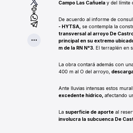
Campo Las Cañuela
y del límit
De acuerdo al informe de consul
- HYTSA,
se contempla la const
transversal al arroyo De Castr
principal en su extremo ubicado
m de la RN N°3
. El terraplén en 
La obra contará además con un
400 m al O del arroyo,
descarga
Ante lluvias intensas estos mur
excedente hídrico,
afectando u
La
superficie de aporte
al reser
involucra la subcuenca De Cast