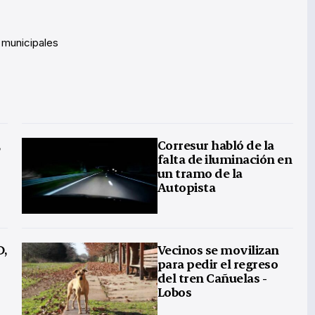
 municipales
,
Corresur habló de la
falta de iluminación en
un tramo de la
Autopista
D,
Vecinos se movilizan
para pedir el regreso
del tren Cañuelas -
Lobos