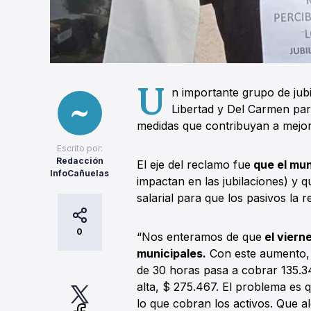
U
n importante grupo de jub
Libertad y Del Carmen par
medidas que contribuyan a mejo
Escrito por:
Redacción
El eje del reclamo fue
que el mun
InfoCañuelas
impactan en las jubilaciones) y 
salarial para que los pasivos la 
0
“Nos enteramos de que
el viern
municipales.
Con este aumento,
de 30 horas pasa a cobrar 135.34
alta, $ 275.467. El problema es
lo que cobran los activos. Que 