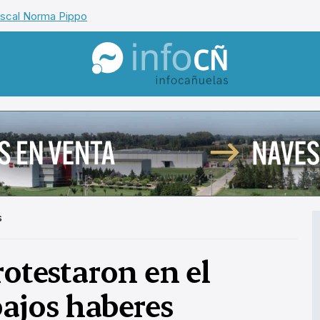
iscal Norma Pippo
InfoCañuelas
s
rotestaron en el
bajos haberes