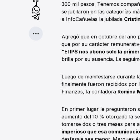
300 mil pesos. Tenemos compañe
se jubilaron en las categorías m
a InfoCañuelas la jubilada
Cristi
Agregó que en octubre del año 
que por su carácter remunerativo
“El IPS nos abonó sólo la prime
brilla por su ausencia. La segu
Luego de manifestarse durante la
finalmente fueron recibidos por
Finanzas, la contadora
Romina 
En primer lugar le preguntaron s
aumento del 10 % otorgado la s
tomarse dos o tres meses para ap
imperioso que esa comunicación
desfasaje sea menor. Marques Ant