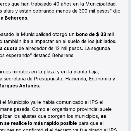
ros que han trabajado 40 años en la Municipalidad,
ás altas y están cobrando menos de 300 mil pesos” dijo
na Beherens.
pasado la Municipalidad otorgó un
bono de $ 33 mil
 también iba a impactar en el suelo de los jubilados
.
ra cuota
de alrededor de 12 mil pesos. La segunda
imos esperando” destacó Beherens.
rgos minutos en la plaza y en la planta baja,
 la secretaria de Presupuesto, Hacienda, Economía y
Marques Antunes.
i el Municipio ya le había comunicado al IPS el
emana pasada. Como el organismo provincial suele
licar los ajustes que otorgan los municipios,
es
 se realice lo más rápido posible
para que el
unes no confirmó si el decreto ya fue girado al IPS,