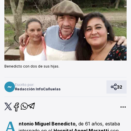
Benedicto con dos de sus hijas.
Escrito por:
32
Redacción InfoCañuelas
A
ntonio Miguel Benedicto,
de 61 años, estaba
internado en el
Hospital Angel Marzetti
con