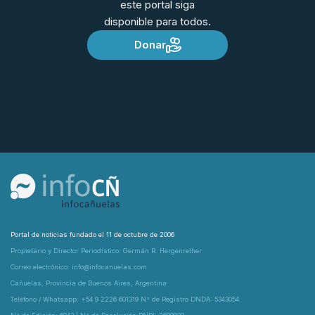
este portal siga
disponible para todos.
Donar
Portal de noticias fundado el 11 de octubre de 2006
Propietario y Director Periodístico: Germán R. Hergenrether
Correo electrónico: info@infocanuelas.com
Cañuelas, Provincia de Buenos Aires, Argentina
Teléfono / Whatsapp: +54 9 2226 601319 N° de Registro DNDA: 5343054