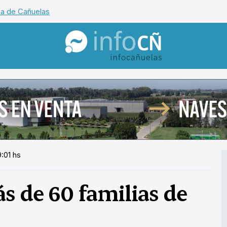
ia de Cañuelas
InfoCañuelas
:01 hs
s de 60 familias de