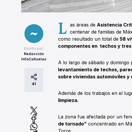
L
as áreas de
Asistencia Crí
centenar de familias de Má
como resultado un total de
58 vi
componentes en techos y tres
Escrito por:
Redacción
InfoCañuelas
A lo largo de sábado y domingo p
levantamiento de techos, pared
sobre viviendas automóviles y
41
Además de los trabajos en el luga
limpieza.
La zona fue afectada por un f
de tornado”
concentrado en Máx
Torre.