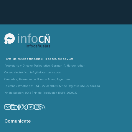
Portal de noticias fundado el 11 de octubre de 2006
Propietario y Director Periodístico: Germán R. Hergenrether
Correo electrónico: info@infocanuelas.com
Cañuelas, Provincia de Buenos Aires, Argentina
Teléfono / Whatsapp: +54 9 2226 601319 N° de Registro DNDA: 5343054
N° de Edición: 6043 | N° de Resolución RNPI: 2699932
Comunicate