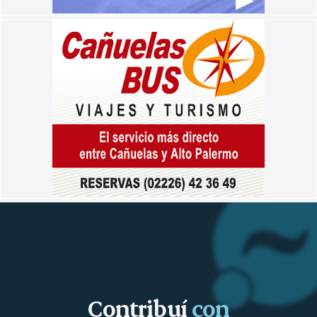
Contribuí
con