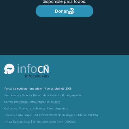
disponible para todos.
Donar
Portal de noticias fundado el 11 de octubre de 2006
Propietario y Director Periodístico: Germán R. Hergenrether
Correo electrónico: info@infocanuelas.com
Cañuelas, Provincia de Buenos Aires, Argentina
Teléfono / Whatsapp: +54 9 2226 601319 N° de Registro DNDA: 5343054
N° de Edición: 6043 | N° de Resolución RNPI: 2699932