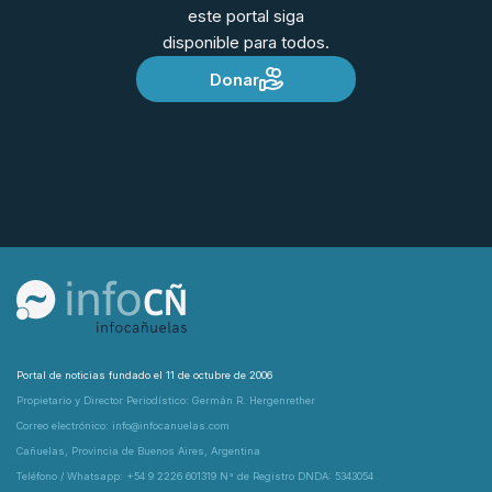
este portal siga
disponible para todos.
Donar
Portal de noticias fundado el 11 de octubre de 2006
Propietario y Director Periodístico: Germán R. Hergenrether
Correo electrónico: info@infocanuelas.com
Cañuelas, Provincia de Buenos Aires, Argentina
Teléfono / Whatsapp: +54 9 2226 601319 N° de Registro DNDA: 5343054