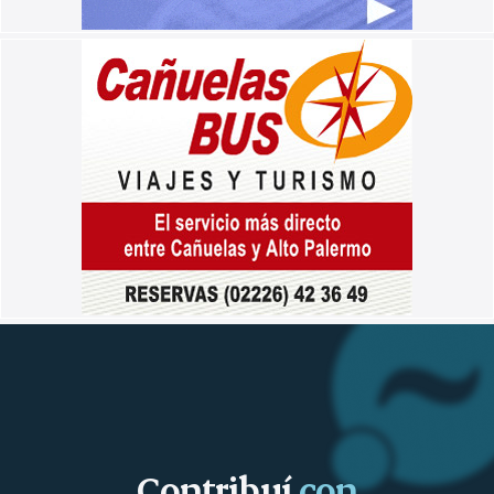
Contribuí
con