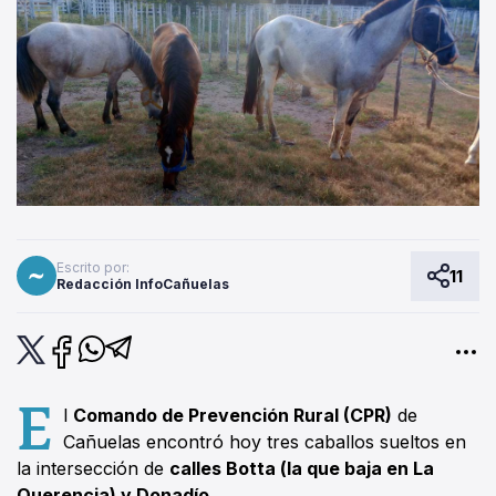
Escrito por:
11
Redacción InfoCañuelas
E
l
Comando de Prevención Rural (CPR)
de
Cañuelas encontró hoy tres caballos sueltos en
la intersección de
calles Botta (la que baja en La
Querencia) y Donadío
.