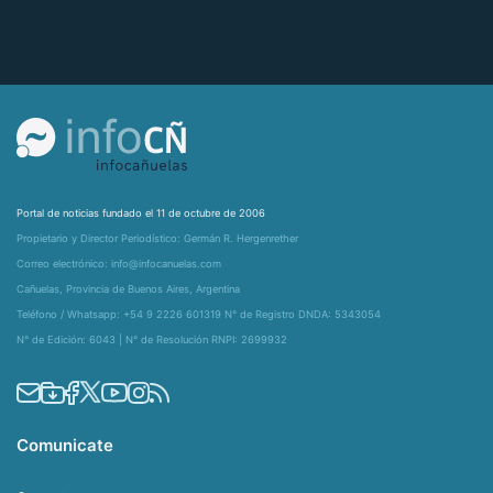
Portal de noticias fundado el 11 de octubre de 2006
Propietario y Director Periodístico: Germán R. Hergenrether
Correo electrónico: info@infocanuelas.com
Cañuelas, Provincia de Buenos Aires, Argentina
Teléfono / Whatsapp: +54 9 2226 601319 N° de Registro DNDA: 5343054
N° de Edición: 6043 | N° de Resolución RNPI: 2699932
Comunicate