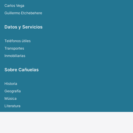
La Martona
Filmá en Cañuelas
Carlos Vega
Guillermo Etchebehere
Datos y Servicios
Teléfonos útiles
Transportes
Inmobiliarias
Sobre Cañuelas
Historia
Geografía
Música
Literatura
Artes visuales
Personajes