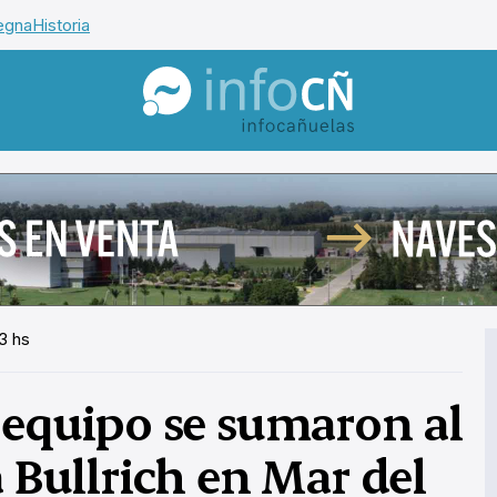
egna
Historia
InfoCañuelas
3 hs
u equipo se sumaron al
a Bullrich en Mar del