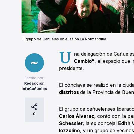
El grupo de Cañuelas en el salón La Normandina.
U
na delegación de Cañuelas 
Cambio”
, el espacio que 
presidente.
Escrito por:
Redacción
El cónclave se realizó en la ciu
InfoCañuelas
distritos
de la Provincia de Buen
El grupo de cañuelenses liderado 
0
Carlos Álvarez,
contó con la par
Schessler
; la ex concejal
Edith 
Iozzolino
, y un grupo de vecinos