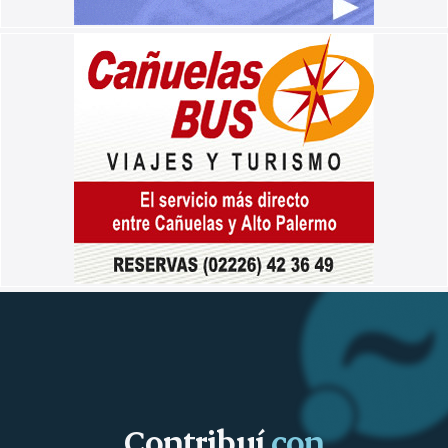
Contribuí
con