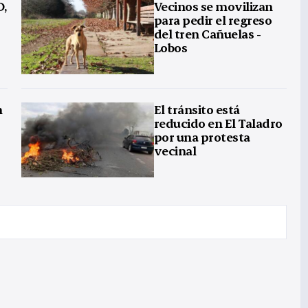
D,
Vecinos se movilizan
para pedir el regreso
del tren Cañuelas -
Lobos
n
El tránsito está
reducido en El Taladro
por una protesta
vecinal