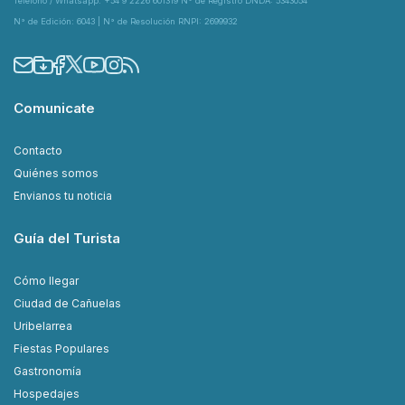
Teléfono / Whatsapp: +54 9 2226 601319 N° de Registro DNDA: 5343054
N° de Edición: 6043 | N° de Resolución RNPI: 2699932
Comunicate
Contacto
Quiénes somos
Envianos tu noticia
Guía del Turista
Cómo llegar
Ciudad de Cañuelas
Uribelarrea
Fiestas Populares
Gastronomía
Hospedajes