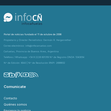
Portal de noticias fundado el 11 de octubre de 2006
Propietario y Director Periodístico: Germán R. Hergenrether
Correo electrónico: info@infocanuelas.com
Cañuelas, Provincia de Buenos Aires, Argentina
Teléfono / Whatsapp: +54 9 2226 601319 N° de Registro DNDA: 5343054
N° de Edición: 6043 | N° de Resolución RNPI: 2699932
Comunicate
Contacto
Quiénes somos
Envianos tu noticia