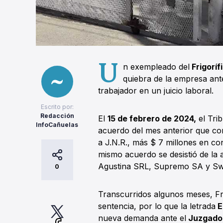
U
n exempleado del
Frigoríf
quiebra de la empresa ant
trabajador en un juicio laboral.
Escrito por:
Redacción
El
15 de febrero de 2024,
el Tri
InfoCañuelas
acuerdo del mes anterior que c
a J.N.R., más $ 7 millones en co
mismo acuerdo se desistió de la 
Agustina SRL, Supremo SA y Sw
0
Transcurridos algunos meses, Fr
sentencia, por lo que la letrada
E
nueva demanda ante el
Juzgado C