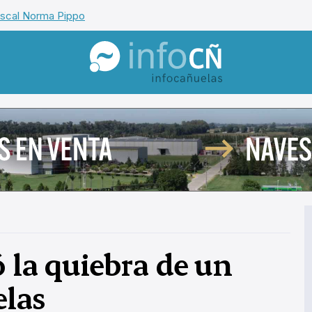
iscal Norma Pippo
InfoCañuelas
 la quiebra de un
elas