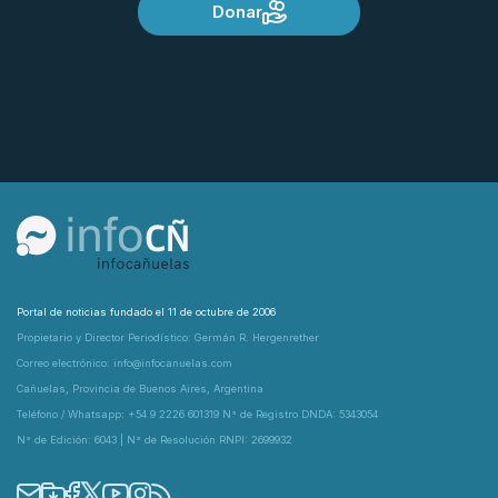
Donar
Portal de noticias fundado el 11 de octubre de 2006
Propietario y Director Periodístico: Germán R. Hergenrether
Correo electrónico: info@infocanuelas.com
Cañuelas, Provincia de Buenos Aires, Argentina
Teléfono / Whatsapp: +54 9 2226 601319 N° de Registro DNDA: 5343054
N° de Edición: 6043 | N° de Resolución RNPI: 2699932