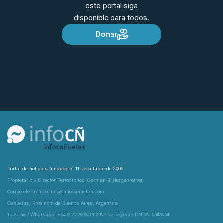
este portal siga
disponible para todos.
Donar
Portal de noticias fundado el 11 de octubre de 2006
Propietario y Director Periodístico: Germán R. Hergenrether
Correo electrónico: info@infocanuelas.com
Cañuelas, Provincia de Buenos Aires, Argentina
Teléfono / Whatsapp: +54 9 2226 601319 N° de Registro DNDA: 5343054