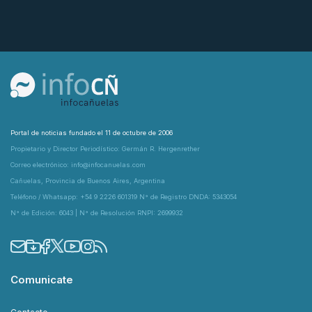
Portal de noticias fundado el 11 de octubre de 2006
Propietario y Director Periodístico: Germán R. Hergenrether
Correo electrónico: info@infocanuelas.com
Cañuelas, Provincia de Buenos Aires, Argentina
Teléfono / Whatsapp: +54 9 2226 601319 N° de Registro DNDA: 5343054
N° de Edición: 6043 | N° de Resolución RNPI: 2699932
Comunicate