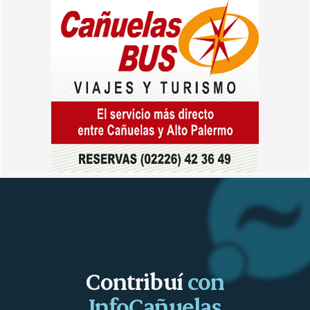
Contribuí
con
InfoCañuelas