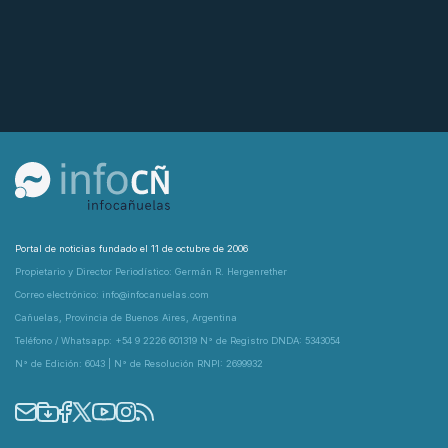
Portal de noticias fundado el 11 de octubre de 2006
Propietario y Director Periodístico: Germán R. Hergenrether
Correo electrónico: info@infocanuelas.com
Cañuelas, Provincia de Buenos Aires, Argentina
Teléfono / Whatsapp: +54 9 2226 601319 N° de Registro DNDA: 5343054
N° de Edición: 6043 | N° de Resolución RNPI: 2699932