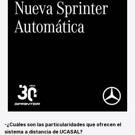
-¿Cuáles son las particularidades que ofrecen el
sistema a distancia de UCASAL?