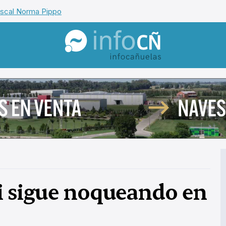
iscal Norma Pippo
InfoCañuelas
 sigue noqueando en