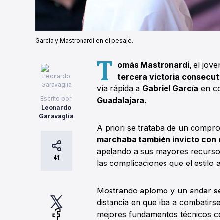
García y Mastronardi en el pesaje.
T
omás Mastronardi,
el jov
tercera victoria consecut
vía rápida a
Gabriel García
en co
Escrito por:
Guadalajara.
Leonardo
Garavaglia
A priori se trataba de un compro
marchaba también invicto con d
apelando a sus mayores recursos
41
las complicaciones que el estilo 
Mostrando aplomo y un andar seg
distancia en que iba a combatirse
mejores fundamentos técnicos co