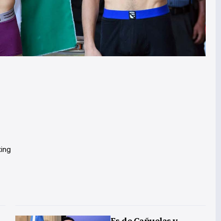
ing
Es de Cañuelas y