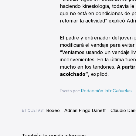
haciendo kinesiología, todavía le
que no está en condiciones de p
retomar la actividad” explicó Adr
El padre y entrenador del joven 
modificará el vendaje para evitar
“Veníamos usando un vendaje liv
inconvenientes. En la última fue
mucho en los tendones
. A part
acolchado”
, explicó.
Redacción InfoCañuelas
Escrito por:
Boxeo
Adrián Pingo Daneff
Claudio Dan
ETIQUETAS:
También te puede interesar: