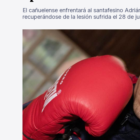
El cañuelense enfrentará al santafesino Adri
recuperándose de la lesión sufrida el 28 de ju