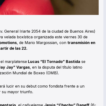
v. General Iriarte 2054 de la ciudad de Buenos Aires)
a velada boxística organizada este viernes 30 de
romotions
, de Mario Margossian, con
transmisión en
rtir de las 22.
 el marplatense
Lucas “El Tornado” Bastida
se
Jay Jay” Vargas
, en la disputa del título latino
nización Mundial de Boxeo (OMB).
rá lucir en su debut como fondista frente a un
 su mayor triunfo.
entario,
el cañuelense
Jesús “Chechu” Daneff
(6-