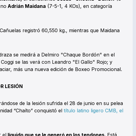
ino
Adrián Maidana
(7-5-1, 4 KOs), en categoría
e Cañuelas registró 60,550 kg., mientras que Maidana
draza se medirá a Delmiro "Chaque Bordón" en el
 Coggi se las verá con Leandro "El Gallo" Rojo; y
ciar, más una nueva edición de Boxeo Promocional.
R LESIÓN
ándose de la lesión sufrida el 28 de junio en su pelea
nidad “Chaíto” conquistó el
título latino ligero CMB, el
 el
líquido que se le generó en los tendones.
Está