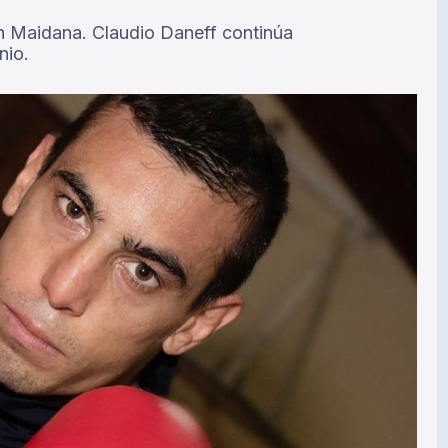
án Maidana. Claudio Daneff continúa
nio.