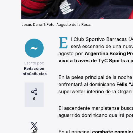
Jesús Daneff. Foto: Augusto de la Rosa.
E
l Club Sportivo Barracas (A
será escenario de una nuev
agosto por
Argentina Boxing P
vivo a través de TyC Sports a pa
Escrito por:
Redacción
InfoCañuelas
En la pelea principal de la noche
enfrentará al dominicano
Félix “
superwelter interino de la Orga
9
El ascendente marplatense busca
aguerrido dominicano que irá por
En el principal
combate complem