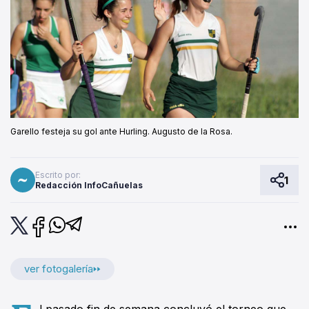
Garello festeja su gol ante Hurling. Augusto de la Rosa.
Escrito por:
1
Redacción InfoCañuelas
ver fotogalería