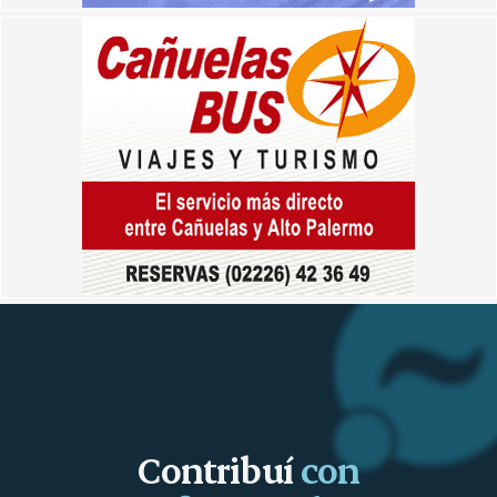
Contribuí
con