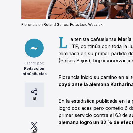
Florencia en Roland Garros. Foto: Loic Wacziak.
L
a tenista cañuelense
María
ITF, continúa con toda la i
eliminada en su primer partido d
(Países Bajos),
logró avanzar a 
Escrito por:
Redacción
InfoCañuelas
Florencia inició su camino en el
cayó ante la alemana Katharin
18
En la estadística publicada en la
logró dos aces pero cometió 6 d
primer servicio contra el 63 de s
alemana logró un 32 % de efecti