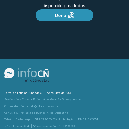
disponible para todos.
Donar
Portal de noticias fundado el 11 de octubre de 2006
Propietario y Director Periodístico: Germán R. Hergenrether
Correo electrónico: info@infocanuelas.com
Cañuelas, Provincia de Buenos Aires, Argentina
Teléfono / Whatsapp: +54 9 2226 601319 N° de Registro DNDA: 5343054
N° de Edición: 6043 | N° de Resolución RNPI: 2699932