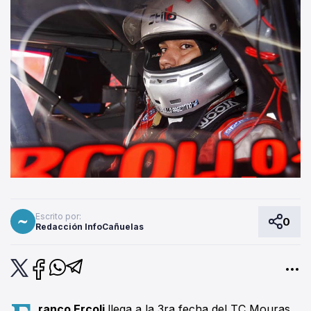
Escrito por:
0
Redacción InfoCañuelas
ranco Ercoli
llega a la 3ra fecha del TC Mouras