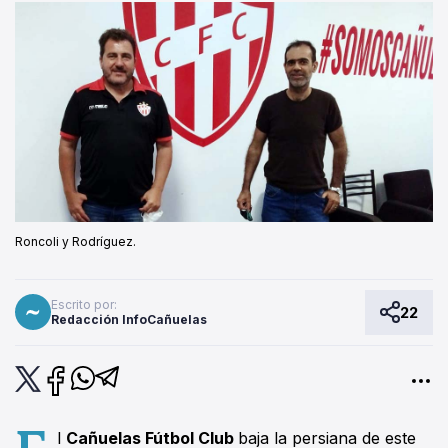
Roncoli y Rodríguez.
Escrito por:
22
Redacción InfoCañuelas
E
l
Cañuelas Fútbol Club
baja la persiana de este