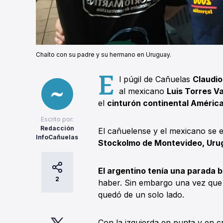
Chaíto con su padre y su hermano en Uruguay.
E
l púgil de Cañuelas
Claudio
al mexicano
Luis Torres V
el
cinturón continental América
Escrito por:
Redacción
El cañuelense y el mexicano se 
InfoCañuelas
Stockolmo de Montevideo, Uru
El argentino tenía una parada 
2
haber. Sin embargo una vez que 
quedó de un solo lado.
Con la izquierda en punta y en c