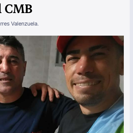
el CMB
orres Valenzuela.