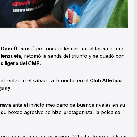
 Daneff
venció por nocaut técnico en el tercer round
alenzuela
, retomó la senda del triunfo y se quedó con
s ligero del CMB.
enfrentaron el sábado a la noche en el
Club Atlético
guay.
brava
ante el invicto mexicano de buenos rivales en su
su boxeo agresivo se hizo protagonista, la pelea se
ross, con potencia y precisión, “Chaíto” logró doblegar