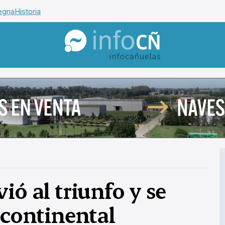
egna
Historia
InfoCañuelas
ió al triunfo y se
 continental