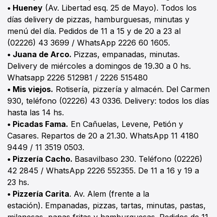
•
Hueney
(Av. Libertad esq. 25 de Mayo). Todos los
días delivery de pizzas, hamburguesas, minutas y
menú del día. Pedidos de 11 a 15 y de 20 a 23 al
(02226) 43 3699 / WhatsApp 2226 60 1605.
• Juana de Arco.
Pizzas, empanadas, minutas.
Delivery de miércoles a domingos de 19.30 a 0 hs.
Whatsapp 2226 512981 / 2226 515480
• Mis viejos.
Rotisería, pizzería y almacén. Del Carmen
930, teléfono (02226) 43 0336. Delivery: todos los días
hasta las 14 hs.
• Picadas Fama.
En Cañuelas, Levene, Petión y
Casares. Repartos de 20 a 21.30. WhatsApp 11 4180
9449 / 11 3519 0503.
• Pizzería Cacho.
Basavilbaso 230. Teléfono (02226)
42 2845 / WhatsApp 2226 552355. De 11 a 16 y 19 a
23 hs.
•
Pizzería Carita
. Av. Alem (frente a la
estación). Empanadas, pizzas, tartas, minutas, pastas,
milanesas, papas fritas y hamburguesas. Pedidos de 11