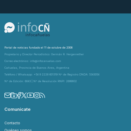
Portal de noticias fundado el 11 de octubre de 2006
Propietario y Director Periodístico: Germán R. Hergenrether
Correo electrónico: info@infocanuelas.com
Cañuelas, Provincia de Buenos Aires, Argentina
Teléfono / Whatsapp: +54 9 2226 601319 N° de Registro DNDA: 5343054
N° de Edición: 6043 | N° de Resolución RNPI: 2699932
Comunicate
Contacto
Quiénes somos