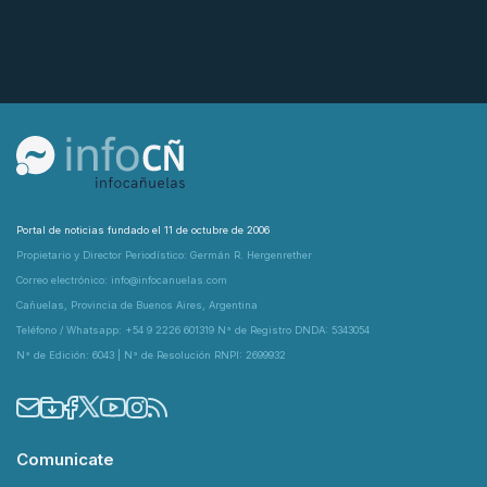
Portal de noticias fundado el 11 de octubre de 2006
Propietario y Director Periodístico: Germán R. Hergenrether
Correo electrónico: info@infocanuelas.com
Cañuelas, Provincia de Buenos Aires, Argentina
Teléfono / Whatsapp: +54 9 2226 601319 N° de Registro DNDA: 5343054
N° de Edición: 6043 | N° de Resolución RNPI: 2699932
Comunicate