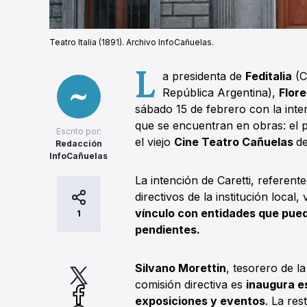
Teatro Italia (1891). Archivo InfoCañuelas.
L
a presidenta de
Feditalia
(C
República Argentina),
Flore
sábado 15 de febrero con la inten
que se encuentran en obras: el
Escrito por:
el viejo
Cine Teatro Cañuelas
de
Redacción
InfoCañuelas
La intención de Caretti, referent
directivos de la institución local,
vínculo con entidades que pued
1
pendientes.
Silvano Morettin
, tesorero de la
comisión directiva es
inaugura es
exposiciones y eventos
. La res