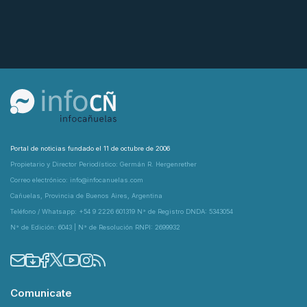
Portal de noticias fundado el 11 de octubre de 2006
Propietario y Director Periodístico: Germán R. Hergenrether
Correo electrónico: info@infocanuelas.com
Cañuelas, Provincia de Buenos Aires, Argentina
Teléfono / Whatsapp: +54 9 2226 601319 N° de Registro DNDA: 5343054
N° de Edición: 6043 | N° de Resolución RNPI: 2699932
Comunicate