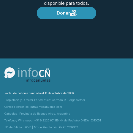
disponible para todos.
Donar
Portal de noticias fundado el 11 de octubre de 2006
Propietario y Director Periodístico: Germán R. Hergenrether
Correo electrónico: info@infocanuelas.com
Cañuelas, Provincia de Buenos Aires, Argentina
Teléfono / Whatsapp: +54 9 2226 601319 N° de Registro DNDA: 5343054
N° de Edición: 6043 | N° de Resolución RNPI: 2699932